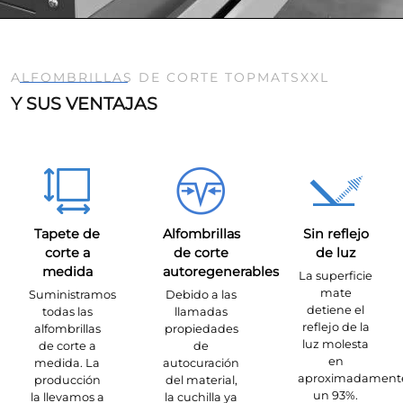
ALFOMBRILLAS DE CORTE TOPMATSXXL
Y SUS VENTAJAS
Tapete de
Alfombrillas
Sin reflejo
corte a
de corte
de luz
medida
autoregenerables
La superficie
mate
Suministramos
Debido a las
detiene el
todas las
llamadas
reflejo de la
alfombrillas
propiedades
luz molesta
de corte a
de
en
medida. La
autocuración
aproximadament
producción
del material,
un 93%.
la llevamos a
la cuchilla ya