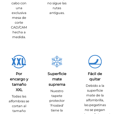
cabo con
no sigue las
una
rutas
exclusiva
antiguas.
mesa de
corte
CAD/CAM
hecha a
medida.
Por
Superficie
Fácil de
encargo y
mate
quitar
tamaño
suprema
Debido a la
XXL
superficie
Nuestro
mate de la
tapete
Todas las
alfombrilla,
protector
alfombras se
las pegatinas
'Frosted'
cortan al
no se pegan
tiene la
tamaño