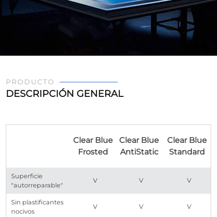
PRODUCTO
DESCRIPCIÓN GENERAL
Clear Blue
Clear Blue
Clear Blue
Frosted
AntiStatic
Standard
Superficie
V
V
V
"autorreparable"
Sin plastificantes
V
V
V
nocivos