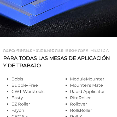
ALFOMBRILLAS DE CORTE HECHAS A MEDIDA PARA TODAS LAS MARCAS COMUNES
PARA TODAS LAS MESAS DE APLICACIÓN
Y DE TRABAJO
Bobis
ModuleMounter
Bubble-Free
Mounter's Mate
CWT-Worktools
Rapid Applicator
Easty
RiteRoller
EZ Roller
Rollover
Fayon
RollsRoller
GBC Seal
Roll-X