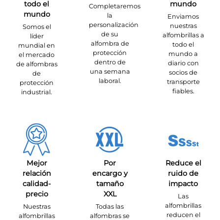
todo el
mundo
Completaremos
mundo
la
Enviamos
personalización
nuestras
Somos el
de su
alfombrillas a
líder
alfombra de
todo el
mundial en
protección
mundo a
el mercado
dentro de
diario con
de alfombras
una semana
socios de
de
laboral.
transporte
protección
fiables.
industrial.
Mejor
Por
Reduce el
relación
encargo y
ruido de
calidad-
tamaño
impacto
precio
XXL
Las
alfombrillas
Nuestras
Todas las
reducen el
alfombrillas
alfombras se