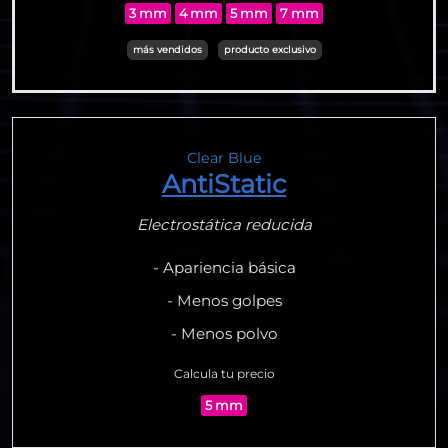
3 mm
4 mm
5 mm
7 mm
más vendidos
producto exclusivo
Clear Blue
AntiStatic
Electrostática reducida
- Apariencia básica
- Menos golpes
- Menos polvo
Calcula tu precio
5 mm