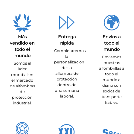
Más
Entrega
Envíos a
vendido en
rápida
todo el
todo el
mundo
Completaremos
mundo
la
Enviamos
personalización
nuestras
Somos el
de su
alfombrillas a
líder
alfombra de
todo el
mundial en
protección
mundo a
el mercado
dentro de
diario con
de alfombras
una semana
socios de
de
laboral.
transporte
protección
fiables.
industrial.