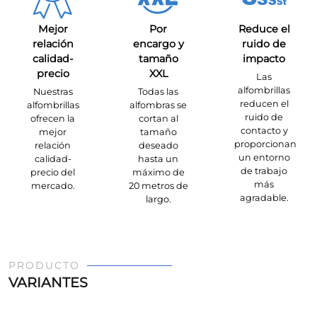
Mejor
Por
Reduce el
relación
encargo y
ruido de
calidad-
tamaño
impacto
precio
XXL
Las
alfombrillas
Nuestras
Todas las
reducen el
alfombrillas
alfombras se
ruido de
ofrecen la
cortan al
contacto y
mejor
tamaño
proporcionan
relación
deseado
un entorno
calidad-
hasta un
de trabajo
precio del
máximo de
más
mercado.
20 metros de
agradable.
largo.
PRODUCTO
VARIANTES