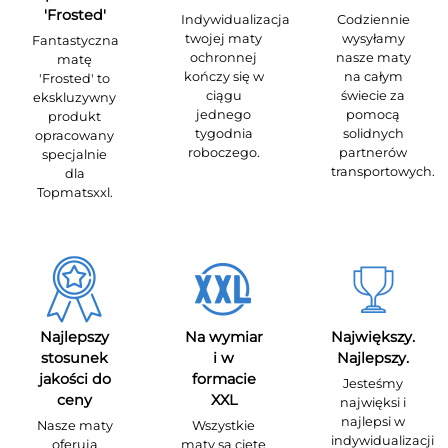
'Frosted'
Indywidualizacja
Codziennie
twojej maty
wysyłamy
Fantastyczna
ochronnej
nasze maty
matę
kończy się w
na całym
'Frosted' to
ciągu
świecie za
ekskluzywny
jednego
pomocą
produkt
tygodnia
solidnych
opracowany
roboczego.
partnerów
specjalnie
transportowych.
dla
Topmatsxxl.
Najlepszy
Na wymiar
Największy.
stosunek
i w
Najlepszy.
jakości do
formacie
Jesteśmy
ceny
XXL
najwięksi i
najlepsi w
Nasze maty
Wszystkie
indywidualizacji
oferują
maty są cięte