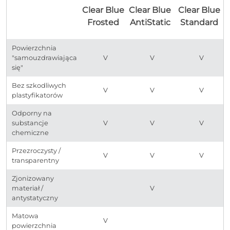
Clear Blue
Clear Blue
Clear Blue
Frosted
AntiStatic
Standard
Powierzchnia
"samouzdrawiająca
V
V
V
się"
Bez szkodliwych
V
V
V
plastyfikatorów
Odporny na
substancje
V
V
V
chemiczne
Przezroczysty /
V
V
V
transparentny
Zjonizowany
materiał /
V
antystatyczny
Matowa
V
powierzchnia