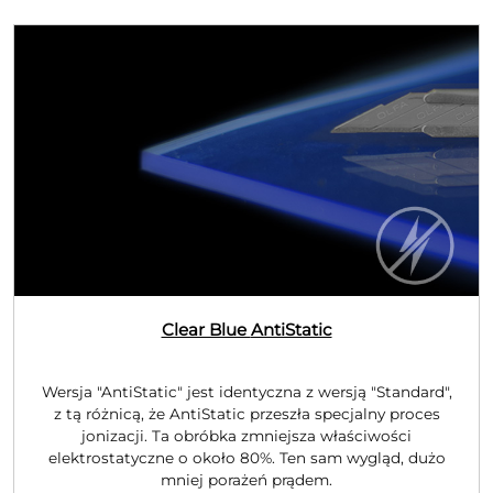
Clear Blue
AntiStatic
Wersja "AntiStatic" jest identyczna z wersją "Standard",
z tą różnicą, że AntiStatic przeszła specjalny proces
jonizacji. Ta obróbka zmniejsza właściwości
elektrostatyczne o około 80%. Ten sam wygląd, dużo
mniej porażeń prądem.