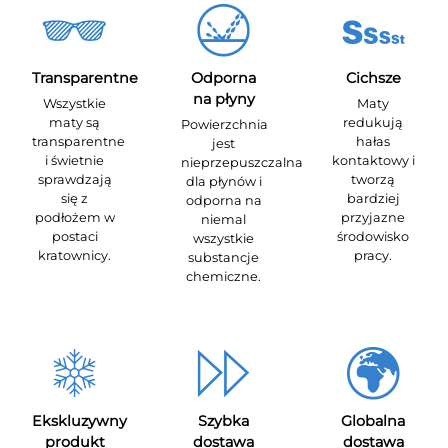
Transparentne
Odporna
Cichsze
na płyny
Wszystkie
Maty
maty są
redukują
Powierzchnia
transparentne
hałas
jest
i świetnie
kontaktowy i
nieprzepuszczalna
sprawdzają
tworzą
dla płynów i
się z
bardziej
odporna na
podłożem w
przyjazne
niemal
postaci
środowisko
wszystkie
kratownicy.
pracy.
substancje
chemiczne.
Ekskluzywny
Szybka
Globalna
produkt
dostawa
dostawa