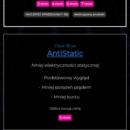
3 mm
4 mm
5 mm
7 mm
NAJLEPIEJ SPRZEDAJĄCY SIĘ
ekskluzywny produkt
Clear Blue
AntiStatic
Mniej elektryczności statycznej
- Podstawowy wygląd
- Mniej porażeń prądem
- Mniej kurzu
Oblicz swoją cenę
5 mm