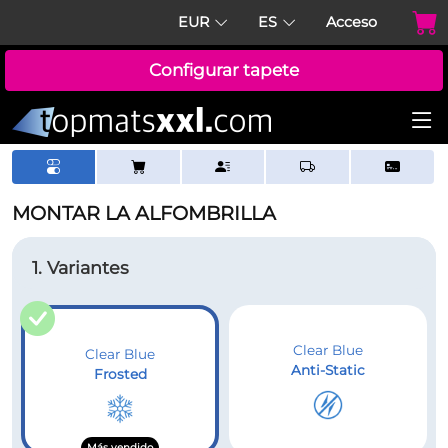
EUR
ES
Acceso
Configurar tapete
MONTAR LA ALFOMBRILLA
1. Variantes
Clear Blue
Clear Blue
Anti-Static
Frosted
Más vendido